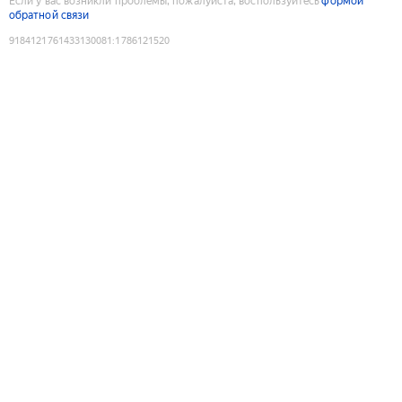
Если у вас возникли проблемы, пожалуйста, воспользуйтесь
формой
обратной связи
9184121761433130081
:
1786121520