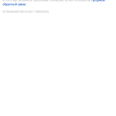
Если у вас возникли проблемы, пожалуйста, воспользуйтесь
формой
обратной связи
9178346058729132162
:
1786035455